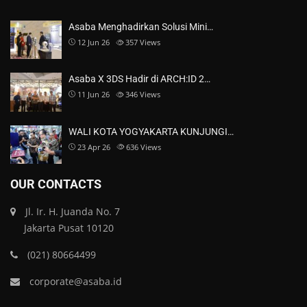
Asaba Menghadirkan Solusi Mini…
12 Jun 26
357
Views
Asaba X 3DS Hadir di ARCH:ID 2…
11 Jun 26
346
Views
WALI KOTA YOGYAKARTA KUNJUNGI…
23 Apr 26
636
Views
OUR CONTACTS
Jl. Ir. H. Juanda No. 7
Jakarta Pusat 10120
(021) 80664499
corporate@asaba.id