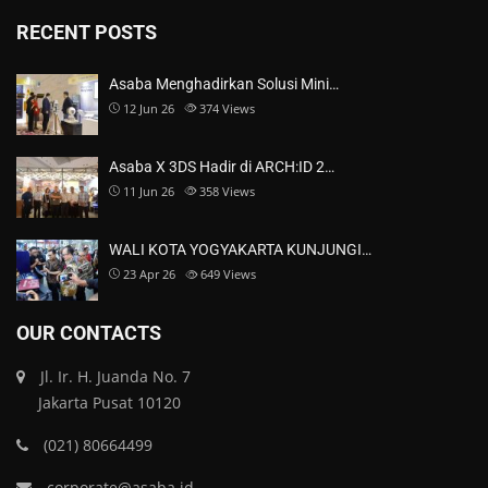
RECENT POSTS
Asaba Menghadirkan Solusi Mini…
12 Jun 26
374
Views
Asaba X 3DS Hadir di ARCH:ID 2…
11 Jun 26
358
Views
WALI KOTA YOGYAKARTA KUNJUNGI…
23 Apr 26
649
Views
OUR CONTACTS
Jl. Ir. H. Juanda No. 7
Jakarta Pusat 10120
(021) 80664499
corporate@asaba.id