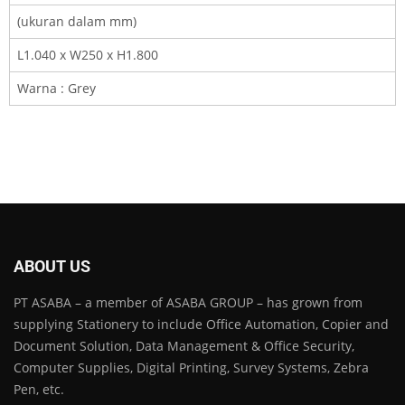
(ukuran dalam mm)
L1.040 x W250 x H1.800
Warna : Grey
ABOUT US
PT ASABA – a member of ASABA GROUP – has grown from
supplying Stationery to include Office Automation, Copier and
Document Solution, Data Management & Office Security,
Computer Supplies, Digital Printing, Survey Systems, Zebra
Pen, etc.